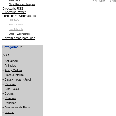
« Anterior
Sigu
Blogs Recursos bloggers
Directorio RSS
Directorio Twitter
Foros para Webmasters
Foro SEO
Foro Adsense
Foro Adwords
Otros - Webmasters
Herramientas para web
>
Categorias
/* */
-
Actualidad
-
Animales
-
Arte y Cultura
-
Blogs e Internet
-
Casa - Hogar - Jardin
-
Ciencias
-
Cine - Ocio
-
Cocina
-
Compras
-
Deportes
-
Directorios de Blogs
-
Energia