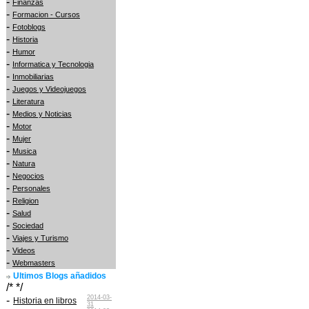
-
Finanzas
-
Formacion - Cursos
-
Fotoblogs
-
Historia
-
Humor
-
Informatica y Tecnologia
-
Inmobiliarias
-
Juegos y Videojuegos
-
Literatura
-
Medios y Noticias
-
Motor
-
Mujer
-
Musica
-
Natura
-
Negocios
-
Personales
-
Religion
-
Salud
-
Sociedad
-
Viajes y Turismo
-
Videos
-
Webmasters
Ultimos Blogs añadidos
/* */
2014-03-
-
Historia en libros
31