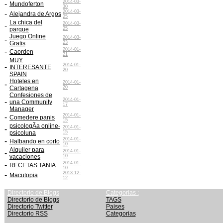
2014-03-
-
Mundoferton
30
2014-03-
-
Alejandra de Argos
25
La chica del
2014-03-
-
parque
25
Juego Online
2014-03-
-
Gratis
23
2014-01-
-
Caorden
21
MUY
2014-01-
-
INTERESANTE
20
SPAIN
Hoteles en
2014-01-
-
Cartagena
20
Confesiones de
2014-01-
-
una Community
17
Manager
2014-01-
-
Comedere panis
15
psicologÃ­a online-
2014-01-
-
psicoluna
15
2014-01-
-
Halbando en corto
10
Alquiler para
2014-01-
-
vacaciones
10
2014-01-
-
RECETAS TANIA
10
2013-12-
-
Macutopia
12
Directorio de Blogs
Categorias :
Directorio de Blogs
TAGS
Directorio Twitter
Paises
Directorio RSS
Categorias