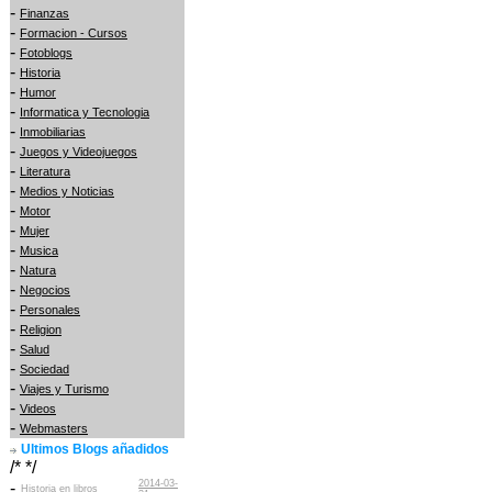
-
Finanzas
-
Formacion - Cursos
-
Fotoblogs
-
Historia
-
Humor
-
Informatica y Tecnologia
-
Inmobiliarias
-
Juegos y Videojuegos
-
Literatura
-
Medios y Noticias
-
Motor
-
Mujer
-
Musica
-
Natura
-
Negocios
-
Personales
-
Religion
-
Salud
-
Sociedad
-
Viajes y Turismo
-
Videos
-
Webmasters
Ultimos Blogs añadidos
/* */
2014-03-
-
Historia en libros