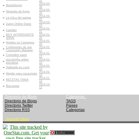
31
2014-03-
-
Mundoferton
30
2014-03-
-
Alejandra de Argos
25
2014-03-
-
La chica del parque
25
2014-03-
-
Juego Online Gratis
23
2014-01-
-
Caorden
21
MUY INTERESANTE
2014-01-
-
SPAIN
20
2014-01-
-
Hoteles en Cartagena
20
Confesiones de una
2014-01-
-
Community Manager
17
2014-01-
-
Comedere panis
15
psicologÃ­a online-
2014-01-
-
psicoluna
15
2014-01-
-
Halbando en corto
10
2014-01-
-
Alquiler para vacaciones
10
2014-01-
-
RECETAS TANIA
10
2013-12-
-
Macutopia
12
Directorio de Blogs
Categorias :
Directorio de Blogs
TAGS
Directorio Twitter
Paises
Directorio RSS
Categorias
-
Inscribir Blog