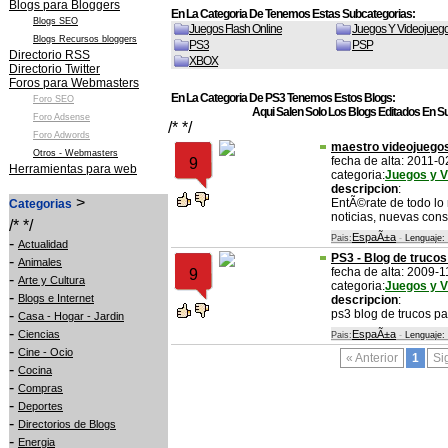
Blogs para Bloggers
En La Categoria De Tenemos Estas Subcategorias:
Blogs SEO
Juegos Flash Online
Juegos Y Videojuego
Blogs Recursos bloggers
PS3
PSP
Directorio RSS
XBOX
Directorio Twitter
Foros para Webmasters
En La Categoria De PS3 Tenemos Estos Blogs:
Foro SEO
Aqui Salen Solo Los Blogs Editados En Su
Foro Adsense
/* */
Foro Adwords
maestro videojuego
Otros - Webmasters
fecha de alta: 2011-0
9
Herramientas para web
categoria:
Juegos y V
descripcion
:
>
EntÃ©rate de todo lo 
Categorias
noticias, nuevas cons
/* */
EspaÃ±a
Pais:
-
Lenguaje:
-
Actualidad
PS3 - Blog de truco
-
Animales
fecha de alta: 2009-1
9
-
Arte y Cultura
categoria:
Juegos y V
-
Blogs e Internet
descripcion
:
-
ps3 blog de trucos p
Casa - Hogar - Jardin
-
Ciencias
EspaÃ±a
Pais:
-
Lenguaje:
-
Cine - Ocio
« Anterior
1
Si
-
Cocina
-
Compras
-
Deportes
-
Directorios de Blogs
-
Energia