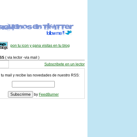
pon tu icon y gana visitas en tu blog
SS
( via lector -via mail )
Subscribete en un lector
 tu mail y recibe las novedades de nuestro RSS:
by
FeedBurner