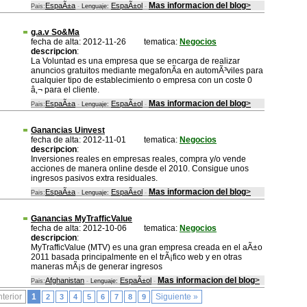
Mas informacion del blog
>
EspaÃ±a
EspaÃ±ol
Pais:
-
Lenguaje:
-
g.a.v So&Ma
fecha de alta: 2012-11-26
tematica:
Negocios
descripcion
:
La Voluntad es una empresa que se encarga de realizar
anuncios gratuitos mediante megafonÃ­a en automÃ³viles para
cualquier tipo de establecimiento o empresa con un coste 0
â‚¬ para el cliente.
Mas informacion del blog
>
EspaÃ±a
EspaÃ±ol
Pais:
-
Lenguaje:
-
Ganancias Uinvest
fecha de alta: 2012-11-01
tematica:
Negocios
descripcion
:
Inversiones reales en empresas reales, compra y/o vende
acciones de manera online desde el 2010. Consigue unos
ingresos pasivos extra residuales.
Mas informacion del blog
>
EspaÃ±a
EspaÃ±ol
Pais:
-
Lenguaje:
-
Ganancias MyTrafficValue
fecha de alta: 2012-10-06
tematica:
Negocios
descripcion
:
MyTrafficValue (MTV) es una gran empresa creada en el aÃ±o
2011 basada principalmente en el trÃ¡fico web y en otras
maneras mÃ¡s de generar ingresos
Mas informacion del blog
>
Afghanistan
EspaÃ±ol
Pais:
-
Lenguaje:
-
nterior
1
Siguiente »
2
3
4
5
6
7
8
9