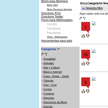
Blogs para Bloggers
En La Categoria De Ten
Blogs SEO
Negocios Otros
Blogs Recursos bloggers
Directorio RSS
Aqui salen solo los b
Directorio Twitter
/* */
Foros para Webmasters
Foro SEO
1
Foro Adsense
Foro Adwords
Otros - Webmasters
Herramientas para web
>
Categorias
/* */
76
-
Actualidad
-
Animales
-
Arte y Cultura
-
Blogs e Internet
-
Casa - Hogar - Jardin
-
Ciencias
0
-
Cine - Ocio
-
Cocina
-
Compras
-
Deportes
-
Directorios de Blogs
-
Energia