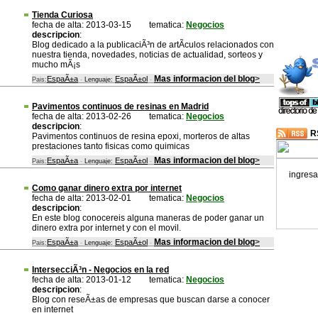
Tienda Curiosa
fecha de alta: 2013-03-15
tematica:
Negocios
descripcion
:
Blog dedicado a la publicaciÃ³n de artÃ­culos relacionados con
nuestra tienda, novedades, noticias de actualidad, sorteos y
mucho mÃ¡s
Mas informacion del blog
>
EspaÃ±a
EspaÃ±ol
Pais:
-
Lenguaje:
-
Pavimentos continuos de resinas en Madrid
fecha de alta: 2013-02-26
tematica:
Negocios
descripcion
:
R
Pavimentos continuos de resina epoxi, morteros de altas
prestaciones tanto fisicas como quimicas
Mas informacion del blog
>
EspaÃ±a
EspaÃ±ol
Pais:
-
Lenguaje:
-
ingresa
Como ganar dinero extra por internet
fecha de alta: 2013-02-01
tematica:
Negocios
descripcion
:
En este blog conocereis alguna maneras de poder ganar un
dinero extra por internet y con el movil.
Mas informacion del blog
>
EspaÃ±a
EspaÃ±ol
Pais:
-
Lenguaje:
-
IntersecciÃ³n - Negocios en la red
fecha de alta: 2013-01-12
tematica:
Negocios
descripcion
:
Blog con reseÃ±as de empresas que buscan darse a conocer
en internet