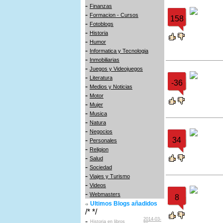
-
Finanzas
-
Formacion - Cursos
158
-
Fotoblogs
-
Historia
-
Humor
-
Informatica y Tecnologia
-
Inmobiliarias
-
Juegos y Videojuegos
-
Literatura
-36
-
Medios y Noticias
-
Motor
-
Mujer
-
Musica
-
Natura
-
Negocios
-
34
Personales
-
Religion
-
Salud
-
Sociedad
-
Viajes y Turismo
-
Videos
-
Webmasters
8
Ultimos Blogs añadidos
/* */
2014-03-
-
Historia en libros