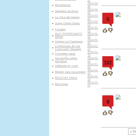
31
2014-03-
-
Mundoferton
30
2014-03-
-
Alejandra de Argos
25
2014-03-
-
La chica del parque
0
25
2014-03-
-
Juego Online Gratis
23
2014-01-
-
Caorden
21
MUY INTERESANTE
2014-01-
-
SPAIN
20
2014-01-
-
Hoteles en Cartagena
20
Confesiones de una
2014-01-
-
Community Manager
17
2014-01-
-
Comedere panis
15
psicologÃ­a online-
2014-01-
-
psicoluna
15
102
2014-01-
-
Halbando en corto
10
2014-01-
-
Alquiler para vacaciones
10
2014-01-
-
RECETAS TANIA
10
2013-12-
-
Macutopia
12
9
« A