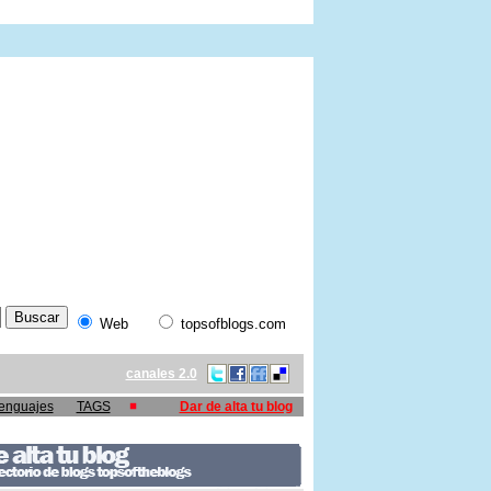
Web
topsofblogs.com
canales 2.0
enguajes
TAGS
Dar de alta tu blog