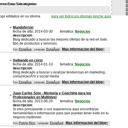
-
B
emos Estas Subcategorias:
-
B
-
B
-
B
logs editados en su idioma
para ver todos los idiomas pinche aqui
Mundoferton
fecha de alta: 2014-03-30
tematica:
Negocios
descripcion
:
Blog dedicado a buscar las mejores ofertas de la red en todo
tipo de productos y servicios.
Mas informacion del blog
>
EspaÃ±a
EspaÃ±ol
Pais:
-
Lenguaje:
-
Halbando en corto
fecha de alta: 2014-01-10
tematica:
Negocios
descripcion
:
Blog dedicado a buscar y analizar tendencias en marketing,
comunicaciÃ³n y social media
Mas informacion del blog
>
EspaÃ±a
EspaÃ±ol
Pais:
-
Lenguaje:
-
Juan Carlos Soto - Mentoria y Coaching para los
Profesionales en Multinivel
fecha de alta: 2013-06-26
tematica:
Negocios
descripcion
:
Si eres principiante o con experiencia aqui encontraras
herramientas e informacion para que puedas tener exito en tu
negocio multinivel.
Mas informacion del blog
>
Puerto Rico
EspaÃ±ol
Pais:
-
Lenguaje:
-